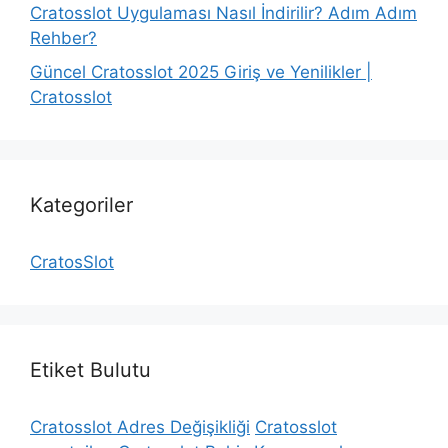
Cratosslot Uygulaması Nasıl İndirilir? Adım Adım
Rehber?
Güncel Cratosslot 2025 Giriş ve Yenilikler |
Cratosslot
Kategoriler
CratosSlot
Etiket Bulutu
Cratosslot Adres Değişikliği
Cratosslot