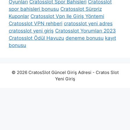
Oyunları
Cratosslot Spor Bahisleri
Cratosslot
spor bahisleri bonusu
Cratosslot Sürpriz
Kuponlar
Cratosslot Vpn Ile Giriş Yöntemi
Cratosslot VPN rehberi
cratosslot yeni adres
cratosslot yeni giriş
Cratosslot Yorumları 2023
Cratosslot Ödül Havuzu
deneme bonusu
kayıt
bonusu
© 2026 CratosSlot Güncel Giriş Adresi - Cratos Slot
Yeni Giriş