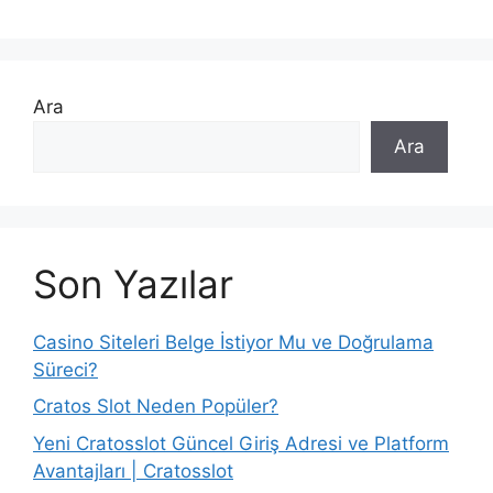
i
l
l
e
e
r
r
Ara
Ara
Son Yazılar
Casino Siteleri Belge İstiyor Mu ve Doğrulama
Süreci?
Cratos Slot Neden Popüler?
Yeni Cratosslot Güncel Giriş Adresi ve Platform
Avantajları | Cratosslot