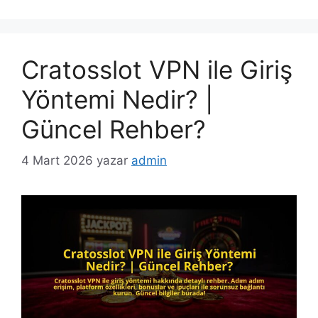
Cratosslot VPN ile Giriş
Yöntemi Nedir? |
Güncel Rehber?
4 Mart 2026
yazar
admin