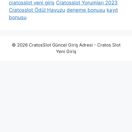
cratosslot yeni giriş
Cratosslot Yorumları 2023
Cratosslot Ödül Havuzu
deneme bonusu
kayıt
bonusu
© 2026 CratosSlot Güncel Giriş Adresi - Cratos Slot
Yeni Giriş