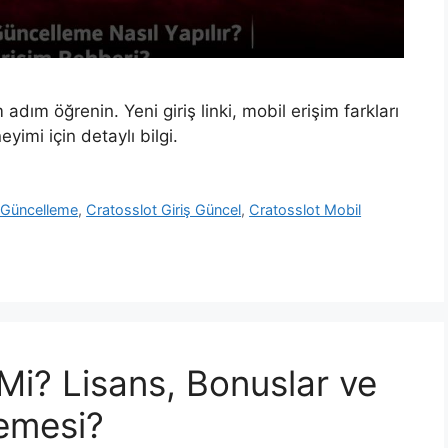
dım öğrenin. Yeni giriş linki, mobil erişim farkları
yimi için detaylı bilgi.
 Güncelleme
,
Cratosslot Giriş Güncel
,
Cratosslot Mobil
 Mi? Lisans, Bonuslar ve
lemesi?