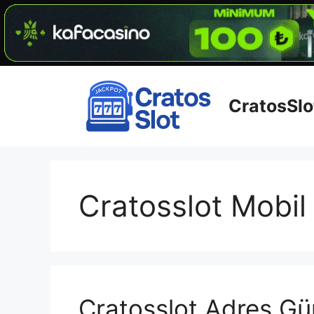
İçeriğe
atla
CratosSlot
Cratosslot Mobil
Cratosslot Adres Gün