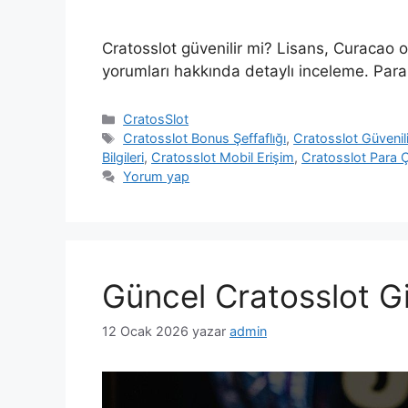
Cratosslot güvenilir mi? Lisans, Curacao on
yorumları hakkında detaylı inceleme. Para
K
CratosSlot
a
E
Cratosslot Bonus Şeffaflığı
,
Cratosslot Güvenili
t
t
Bilgileri
,
Cratosslot Mobil Erişim
,
Cratosslot Para
e
i
Yorum yap
g
k
o
e
r
t
i
l
l
e
Güncel Cratosslot Gir
e
r
r
12 Ocak 2026
yazar
admin