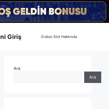
ni Giriş
Cratos Slot Hakkında
Ara
Ara