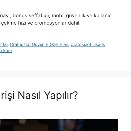
ayı, bonus şeffaflığı, mobil güvenlik ve kullanıcı
 çekme hızı ve promosyonlar dahil.
r Mi
,
Cratosslot Güvenlik Özellikleri
,
Cratosslot Lisans
 Çekme
işi Nasıl Yapılır?