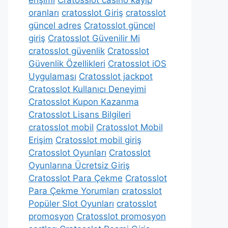
oranları
cratosslot Giriş
cratosslot
güncel adres
Cratosslot güncel
giriş
Cratosslot Güvenilir Mi
cratosslot güvenlik
Cratosslot
Güvenlik Özellikleri
Cratosslot iOS
Uygulaması
Cratosslot jackpot
Cratosslot Kullanıcı Deneyimi
Cratosslot Kupon Kazanma
Cratosslot Lisans Bilgileri
cratosslot mobil
Cratosslot Mobil
Erişim
Cratosslot mobil giriş
Cratosslot Oyunları
Cratosslot
Oyunlarına Ücretsiz Giriş
Cratosslot Para Çekme
Cratosslot
Para Çekme Yorumları
cratosslot
Popüler Slot Oyunları
cratosslot
promosyon
Cratosslot promosyon