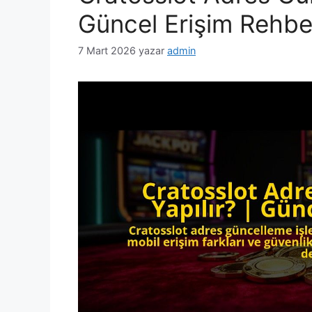
Güncel Erişim Rehbe
7 Mart 2026
yazar
admin