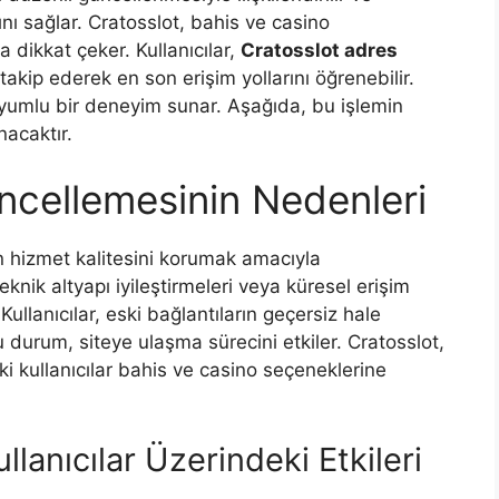
ını sağlar. Cratosslot, bahis ve casino
 dikkat çeker. Kullanıcılar,
Cratosslot adres
takip ederek en son erişim yollarını öğrenebilir.
yumlu bir deneyim sunar. Aşağıda, bu işlemin
nacaktır.
ncellemesinin Nedenleri
n hizmet kalitesini korumak amacıyla
 teknik altyapı iyileştirmeleri veya küresel erişim
ullanıcılar, eski bağlantıların geçersiz hale
durum, siteye ulaşma sürecini etkiler. Cratosslot,
 ki kullanıcılar bahis ve casino seçeneklerine
ullanıcılar Üzerindeki Etkileri