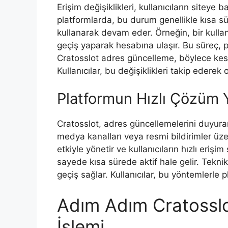
Erişim değişiklikleri, kullanıcıların siteye
platformlarda, bu durum genellikle kısa sü
kullanarak devam eder. Örneğin, bir kullan
geçiş yaparak hesabına ulaşır. Bu süreç, pl
Cratosslot adres güncelleme, böylece kesin
Kullanıcılar, bu değişiklikleri takip ederek 
Platformun Hızlı Çözüm Y
Cratosslot, adres güncellemelerini duyurara
medya kanalları veya resmi bildirimler üzer
etkiyle yönetir ve kullanıcıların hızlı eriş
sayede kısa sürede aktif hale gelir. Tekni
geçiş sağlar. Kullanıcılar, bu yöntemlerle
Adım Adım Cratossl
İşlemi