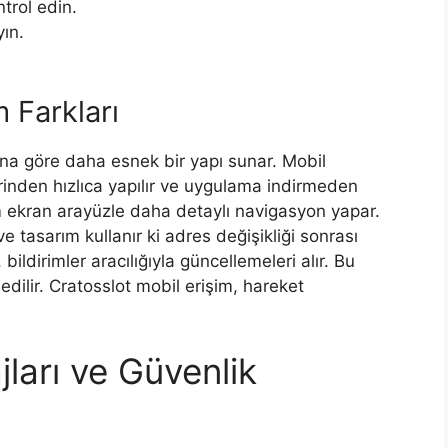
trol edin.
yın.
 Farkları
na göre daha esnek bir yapı sunar. Mobil
rinden hızlıca yapılır ve uygulama indirmeden
am ekran arayüzle daha detaylı navigasyon yapar.
e tasarım kullanır ki adres değişikliği sonrası
ildirimler aracılığıyla güncellemeleri alır. Bu
 edilir. Cratosslot mobil erişim, hareket
jları ve Güvenlik