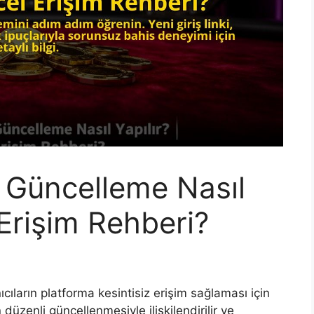
 Güncelleme Nasıl
 Erişim Rehberi?
cıların platforma kesintisiz erişim sağlaması için
 düzenli güncellenmesiyle ilişkilendirilir ve