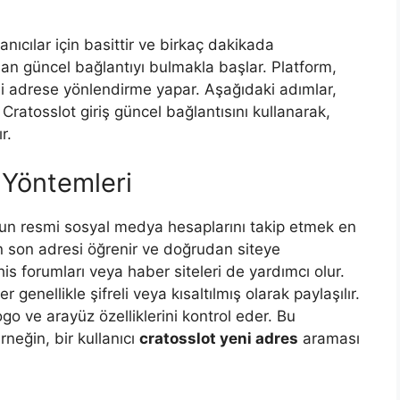
nıcılar için basittir ve birkaç dakikada
dan güncel bağlantıyı bulmakla başlar. Platform,
yeni adrese yönlendirme yapar. Aşağıdaki adımlar,
 Cratosslot giriş güncel bağlantısını kullanarak,
r.
 Yöntemleri
ot’un resmi sosyal medya hesaplarını takip etmek en
 en son adresi öğrenir ve doğrudan siteye
ahis forumları veya haber siteleri de yardımcı olur.
r genellikle şifreli veya kısaltılmış olarak paylaşılır.
ogo ve arayüz özelliklerini kontrol eder. Bu
rneğin, bir kullanıcı
cratosslot yeni adres
araması