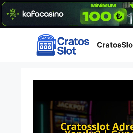
İçeriğe
atla
CratosSlot