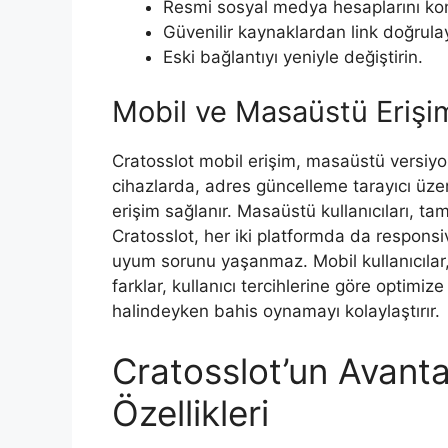
Resmi sosyal medya hesaplarını kon
Güvenilir kaynaklardan link doğrula
Eski bağlantıyı yeniyle değiştirin.
Mobil ve Masaüstü Erişim
Cratosslot mobil erişim, masaüstü versiyo
cihazlarda, adres güncelleme tarayıcı üze
erişim sağlanır. Masaüstü kullanıcıları, t
Cratosslot, her iki platformda da responsiv
uyum sorunu yaşanmaz. Mobil kullanıcılar, b
farklar, kullanıcı tercihlerine göre optimize
halindeyken bahis oynamayı kolaylaştırır.
Cratosslot’un Avanta
Özellikleri