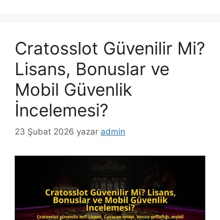
Cratosslot Güvenilir Mi?
Lisans, Bonuslar ve
Mobil Güvenlik
İncelemesi?
23 Şubat 2026
yazar
admin