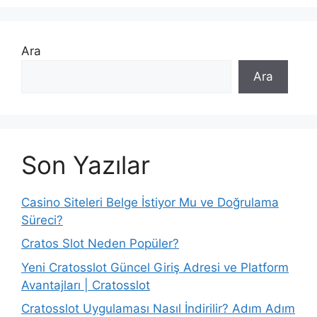
l
e
e
r
r
Ara
Ara
Son Yazılar
Casino Siteleri Belge İstiyor Mu ve Doğrulama
Süreci?
Cratos Slot Neden Popüler?
Yeni Cratosslot Güncel Giriş Adresi ve Platform
Avantajları | Cratosslot
Cratosslot Uygulaması Nasıl İndirilir? Adım Adım