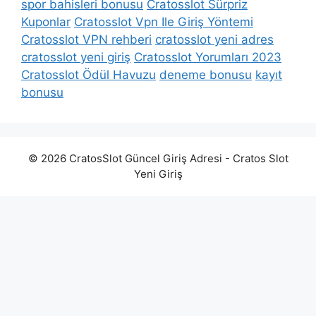
spor bahisleri bonusu
Cratosslot Sürpriz
Kuponlar
Cratosslot Vpn Ile Giriş Yöntemi
Cratosslot VPN rehberi
cratosslot yeni adres
cratosslot yeni giriş
Cratosslot Yorumları 2023
Cratosslot Ödül Havuzu
deneme bonusu
kayıt
bonusu
© 2026 CratosSlot Güncel Giriş Adresi - Cratos Slot
Yeni Giriş