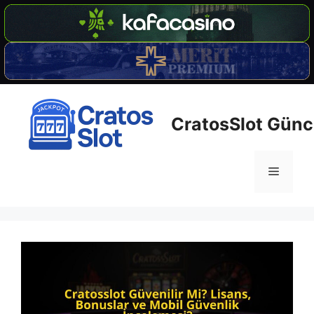
İçeriğe
atla
CratosSlot Güncel
Menü