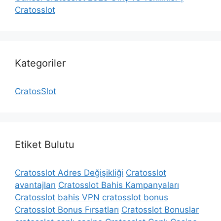
Cratosslot
Kategoriler
CratosSlot
Etiket Bulutu
Cratosslot Adres Değişikliği
Cratosslot
avantajları
Cratosslot Bahis Kampanyaları
Cratosslot bahis VPN
cratosslot bonus
Cratosslot Bonus Fırsatları
Cratosslot Bonuslar