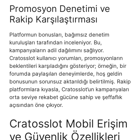
Promosyon Denetimi ve
Rakip Karşılaştırması
Platformun bonusları, bağımsız denetim
kuruluşları tarafından inceleniyor. Bu,
kampanyaların adil dağılımını sağlıyor.
Cratosslot kullanıcı yorumları, promosyonların
beklentileri karşıladığını gösteriyor; örneğin, bir
forumda paylaşılan deneyimlerde, hoş geldin
bonusunun sorunsuz aktarıldığı belirtilmiş. Rakip
platformlara kıyasla, Cratosslot’un kampanyaları
orta seviye rekabet gücüne sahip ve şeffaflık
açısından öne çıkıyor.
Cratosslot Mobil Erişim
ve Güvenlik Özellikleri