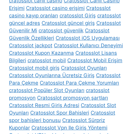
cratosslot canlı casino
Cratosslot Canlı Casino
Erişimi
Cratosslot casino erişimi
Cratosslot
casino kayıp oranları
cratosslot Giriş
cratosslot
güncel adres
Cratosslot güncel giriş
Cratosslot
Güvenilir Mi
cratosslot güvenlik
Cratosslot
Güvenlik Özellikleri
Cratosslot iOS Uygulaması
Cratosslot jackpot
Cratosslot Kullanıcı Deneyimi
Cratosslot Kupon Kazanma
Cratosslot Lisans
Bilgileri
cratosslot mobil
Cratosslot Mobil Erişim
Cratosslot mobil giriş
Cratosslot Oyunları
Cratosslot Oyunlarına Ücretsiz Giriş
Cratosslot
Para Çekme
Cratosslot Para Çekme Yorumları
cratosslot Popüler Slot Oyunları
cratosslot
promosyon
Cratosslot promosyon şartları
Cratosslot Resmi Giriş Adresi
Cratosslot Slot
Oyunları
Cratosslot Spor Bahisleri
Cratosslot
spor bahisleri bonusu
Cratosslot Sürpriz
Kuponlar
Cratosslot Vpn Ile Giriş Yöntemi