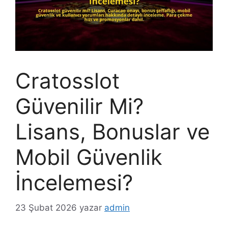
Cratosslot
Güvenilir Mi?
Lisans, Bonuslar ve
Mobil Güvenlik
İncelemesi?
23 Şubat 2026
yazar
admin