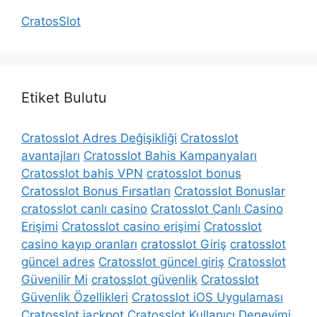
CratosSlot
Etiket Bulutu
Cratosslot Adres Değişikliği
Cratosslot
avantajları
Cratosslot Bahis Kampanyaları
Cratosslot bahis VPN
cratosslot bonus
Cratosslot Bonus Fırsatları
Cratosslot Bonuslar
cratosslot canlı casino
Cratosslot Canlı Casino
Erişimi
Cratosslot casino erişimi
Cratosslot
casino kayıp oranları
cratosslot Giriş
cratosslot
güncel adres
Cratosslot güncel giriş
Cratosslot
Güvenilir Mi
cratosslot güvenlik
Cratosslot
Güvenlik Özellikleri
Cratosslot iOS Uygulaması
Cratosslot jackpot
Cratosslot Kullanıcı Deneyimi