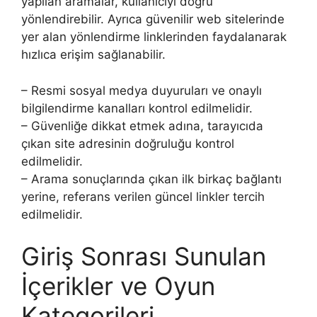
yapılan aramalar, kullanıcıyı doğru
yönlendirebilir. Ayrıca güvenilir web sitelerinde
yer alan yönlendirme linklerinden faydalanarak
hızlıca erişim sağlanabilir.
– Resmi sosyal medya duyuruları ve onaylı
bilgilendirme kanalları kontrol edilmelidir.
– Güvenliğe dikkat etmek adına, tarayıcıda
çıkan site adresinin doğruluğu kontrol
edilmelidir.
– Arama sonuçlarında çıkan ilk birkaç bağlantı
yerine, referans verilen güncel linkler tercih
edilmelidir.
Giriş Sonrası Sunulan
İçerikler ve Oyun
Kategorileri