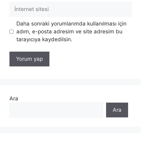
p
İ
o
n
s
t
Daha sonraki yorumlarımda kullanılması için
t
e
adım, e-posta adresim ve site adresim bu
a
r
tarayıcıya kaydedilsin.
n
e
t
s
i
t
e
Ara
s
i
Ara