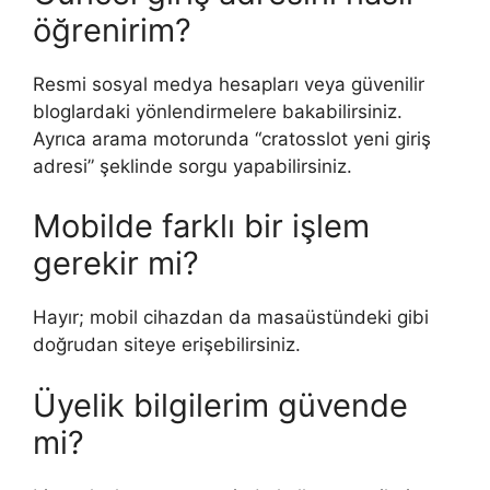
öğrenirim?
Resmi sosyal medya hesapları veya güvenilir
bloglardaki yönlendirmelere bakabilirsiniz.
Ayrıca arama motorunda “cratosslot yeni giriş
adresi” şeklinde sorgu yapabilirsiniz.
Mobilde farklı bir işlem
gerekir mi?
Hayır; mobil cihazdan da masaüstündeki gibi
doğrudan siteye erişebilirsiniz.
Üyelik bilgilerim güvende
mi?