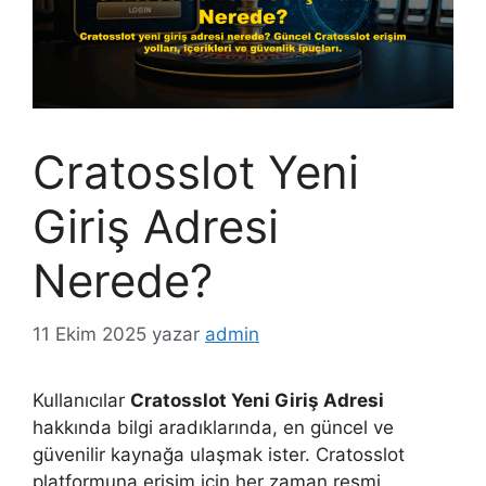
Cratosslot Yeni
Giriş Adresi
Nerede?
11 Ekim 2025
yazar
admin
Kullanıcılar
Cratosslot Yeni Giriş Adresi
hakkında bilgi aradıklarında, en güncel ve
güvenilir kaynağa ulaşmak ister. Cratosslot
platformuna erişim için her zaman resmi