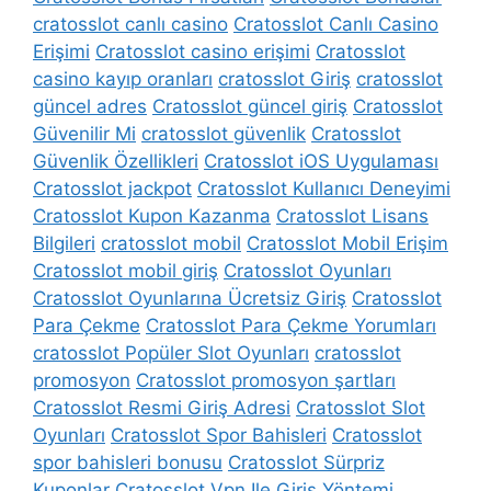
cratosslot canlı casino
Cratosslot Canlı Casino
Erişimi
Cratosslot casino erişimi
Cratosslot
casino kayıp oranları
cratosslot Giriş
cratosslot
güncel adres
Cratosslot güncel giriş
Cratosslot
Güvenilir Mi
cratosslot güvenlik
Cratosslot
Güvenlik Özellikleri
Cratosslot iOS Uygulaması
Cratosslot jackpot
Cratosslot Kullanıcı Deneyimi
Cratosslot Kupon Kazanma
Cratosslot Lisans
Bilgileri
cratosslot mobil
Cratosslot Mobil Erişim
Cratosslot mobil giriş
Cratosslot Oyunları
Cratosslot Oyunlarına Ücretsiz Giriş
Cratosslot
Para Çekme
Cratosslot Para Çekme Yorumları
cratosslot Popüler Slot Oyunları
cratosslot
promosyon
Cratosslot promosyon şartları
Cratosslot Resmi Giriş Adresi
Cratosslot Slot
Oyunları
Cratosslot Spor Bahisleri
Cratosslot
spor bahisleri bonusu
Cratosslot Sürpriz
Kuponlar
Cratosslot Vpn Ile Giriş Yöntemi