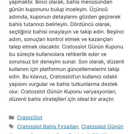
yapmaktır. İkinci olarak, bahis menüsünden
günün kuponunu bulup inceleyin. Üçüncü
adımda, kuponun detaylarını gözden geçirerek
bahis tutarınızı belirleyin. Dördüncü olarak,
seçtiğiniz bahisi onaylayın ve takip edin. Beşinci
adım, sonuçları kontrol etmek ve kazançları
talep etmek olacaktır. Cratosslot Günün Kuponu
bu süreçte kullanıcılara rehberlik eder ve
sorunsuz bir deneyim sunar. Son olarak, düzenli
kullanım için platformun güncellemelerini takip
edin. Bu kılavuz, Cratosslot’un kullanıcı odaklı
yapısını vurgular ve bahis tutkunlarına destek
olur.
Cratosslot Günün Kuponu varyasyonları,
düzenli bahis stratejileri için ideal bir araçtır.
K
CratosSlot
a
E
Cratosslot Bahis Fırsatları
,
Cratosslot Günün
t
t