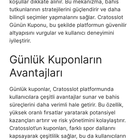
koşullar dikkate alınır. Bu mekanizma, bahis
tutkunlarının stratejilerini güçlendirir ve daha
bilinçli seçimler yapmalarını sağlar. Cratosslot
Günün Kuponu, bu şekilde platformun güvenilir
altyapısını vurgular ve kullanıcı deneyimini
iyileştirir.
Günlük Kuponların
Avantajları
Günlük kuponlar, Cratosslot platformunda
kullanıcılara çeşitli avantajlar sunar ve bahis
süreçlerini daha verimli hale getirir. Bu özellik,
yüksek oranlı fırsatlar yaratarak potansiyel
kazançları artırır ve risk yönetimini kolaylaştırır.
Cratosslot’un kuponları, farklı spor dallarını
kapsayarak çeşitlilik sağlar, bu da kullanıcıların