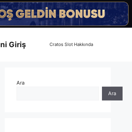
ni Giriş
Cratos Slot Hakkında
Ara
Ara