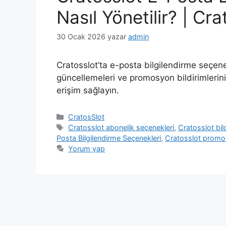
Nasıl Yönetilir? | Cra
30 Ocak 2026
yazar
admin
Cratosslot’ta e-posta bilgilendirme seçe
güncellemeleri ve promosyon bildirimlerini 
erişim sağlayın.
K
CratosSlot
a
E
Cratosslot abonelik seçenekleri
,
Cratosslot bil
t
t
Posta Bilgilendirme Seçenekleri
,
Cratosslot promo
e
i
Yorum yap
g
k
o
e
r
t
i
l
l
e
e
r
r