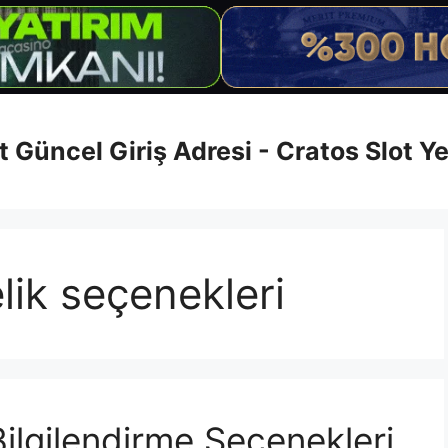
 Güncel Giriş Adresi - Cratos Slot Ye
lik seçenekleri
ilgilendirme Seçenekleri