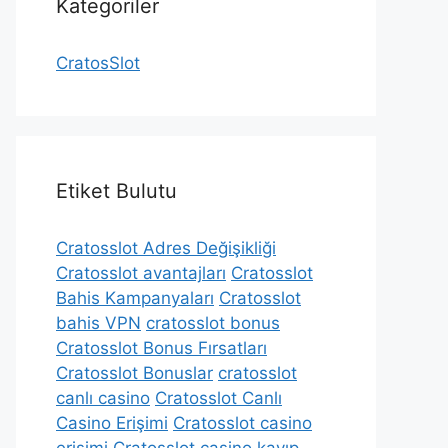
Kategoriler
CratosSlot
Etiket Bulutu
Cratosslot Adres Değişikliği
Cratosslot avantajları
Cratosslot
Bahis Kampanyaları
Cratosslot
bahis VPN
cratosslot bonus
Cratosslot Bonus Fırsatları
Cratosslot Bonuslar
cratosslot
canlı casino
Cratosslot Canlı
Casino Erişimi
Cratosslot casino
erişimi
Cratosslot casino kayıp