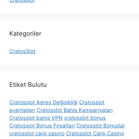
Kategoriler
CratosSlot
Etiket Bulutu
Cratosslot Adres Değişikliği
Cratosslot
avantajları
Cratosslot Bahis Kampanyaları
Cratosslot bahis VPN
cratosslot bonus
Cratosslot Bonus Fırsatları
Cratosslot Bonuslar
cratosslot canlı casino
Cratosslot Canlı Casino