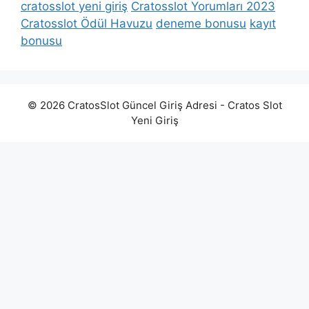
cratosslot yeni giriş
Cratosslot Yorumları 2023
Cratosslot Ödül Havuzu
deneme bonusu
kayıt
bonusu
© 2026 CratosSlot Güncel Giriş Adresi - Cratos Slot
Yeni Giriş