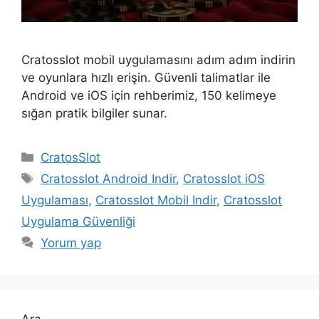
Cratosslot mobil uygulamasını adım adım indirin
ve oyunlara hızlı erişin. Güvenli talimatlar ile
Android ve iOS için rehberimiz, 150 kelimeye
sığan pratik bilgiler sunar.
K
CratosSlot
a
E
Cratosslot Android Indir
,
Cratosslot iOS
t
t
Uygulaması
,
Cratosslot Mobil Indir
,
Cratosslot
e
i
Uygulama Güvenliği
g
k
Yorum yap
o
e
r
t
i
l
l
e
e
r
Ara