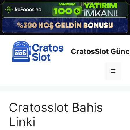
İçeriğe
atla
CratosSlot Güncel
Menü
Cratosslot Bahis
Linki