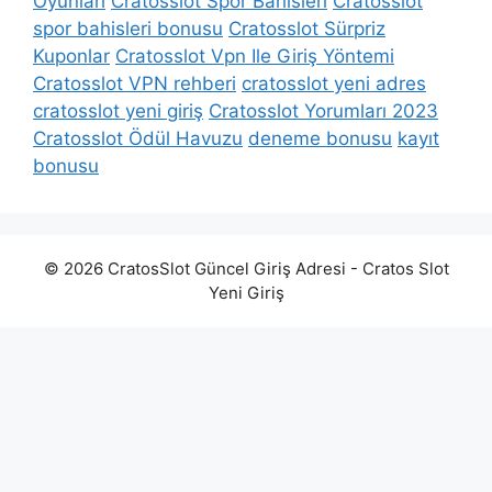
Oyunları
Cratosslot Spor Bahisleri
Cratosslot
spor bahisleri bonusu
Cratosslot Sürpriz
Kuponlar
Cratosslot Vpn Ile Giriş Yöntemi
Cratosslot VPN rehberi
cratosslot yeni adres
cratosslot yeni giriş
Cratosslot Yorumları 2023
Cratosslot Ödül Havuzu
deneme bonusu
kayıt
bonusu
© 2026 CratosSlot Güncel Giriş Adresi - Cratos Slot
Yeni Giriş