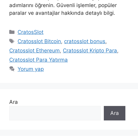
adımlarını öğrenin. Güvenli işlemler, popüler
paralar ve avantajlar hakkında detaylı bilgi.
K
CratosSlot
a
E
Cratosslot Bitcoin
,
cratosslot bonus
,
t
t
Cratosslot Ethereum
,
Cratosslot Kripto Para
,
e
i
Cratosslot Para Yatırma
g
k
Yorum yap
o
e
r
t
i
l
l
e
e
r
Ara
r
Ara