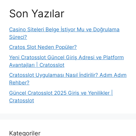
Son Yazılar
Casino Siteleri Belge İstiyor Mu ve Doğrulama
Süreci?
Cratos Slot Neden Popüler?
Yeni Cratosslot Güncel Giriş Adresi ve Platform
Avantajları | Cratosslot
Cratosslot Uygulaması Nasıl İndirilir? Adım Adım
Rehber?
Güncel Cratosslot 2025 Giriş ve Yenilikler |
Cratosslot
Kategoriler