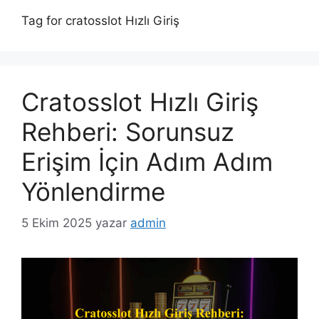
Tag for cratosslot Hızlı Giriş
Cratosslot Hızlı Giriş
Rehberi: Sorunsuz
Erişim İçin Adım Adım
Yönlendirme
5 Ekim 2025
yazar
admin