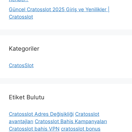
Güncel Cratosslot 2025 Giriş ve Yenilikler |
Cratosslot
Kategoriler
CratosSlot
Etiket Bulutu
Cratosslot Adres Değişikliği
Cratosslot
avantajları
Cratosslot Bahis Kampanyaları
Cratosslot bahis VPN
cratosslot bonus