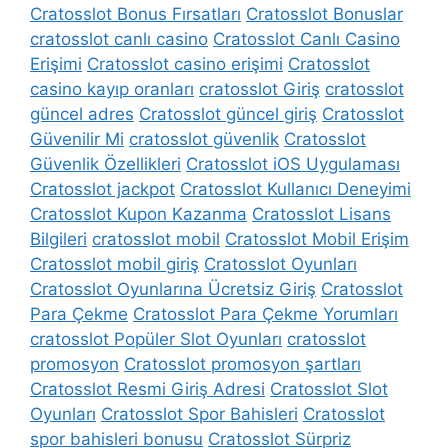
Cratosslot Bonus Fırsatları
Cratosslot Bonuslar
cratosslot canlı casino
Cratosslot Canlı Casino
Erişimi
Cratosslot casino erişimi
Cratosslot
casino kayıp oranları
cratosslot Giriş
cratosslot
güncel adres
Cratosslot güncel giriş
Cratosslot
Güvenilir Mi
cratosslot güvenlik
Cratosslot
Güvenlik Özellikleri
Cratosslot iOS Uygulaması
Cratosslot jackpot
Cratosslot Kullanıcı Deneyimi
Cratosslot Kupon Kazanma
Cratosslot Lisans
Bilgileri
cratosslot mobil
Cratosslot Mobil Erişim
Cratosslot mobil giriş
Cratosslot Oyunları
Cratosslot Oyunlarına Ücretsiz Giriş
Cratosslot
Para Çekme
Cratosslot Para Çekme Yorumları
cratosslot Popüler Slot Oyunları
cratosslot
promosyon
Cratosslot promosyon şartları
Cratosslot Resmi Giriş Adresi
Cratosslot Slot
Oyunları
Cratosslot Spor Bahisleri
Cratosslot
spor bahisleri bonusu
Cratosslot Sürpriz