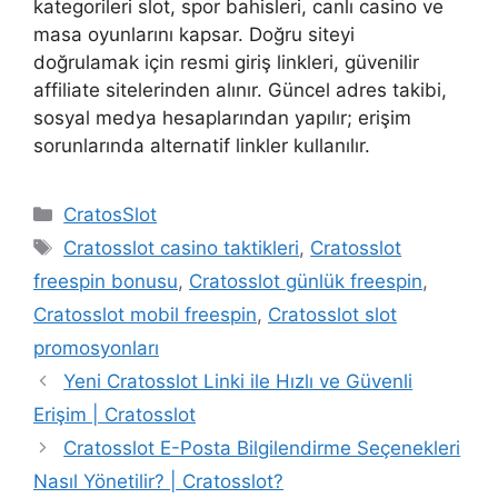
kategorileri slot, spor bahisleri, canlı casino ve
masa oyunlarını kapsar. Doğru siteyi
doğrulamak için resmi giriş linkleri, güvenilir
affiliate sitelerinden alınır. Güncel adres takibi,
sosyal medya hesaplarından yapılır; erişim
sorunlarında alternatif linkler kullanılır.
K
CratosSlot
a
E
Cratosslot casino taktikleri
,
Cratosslot
t
t
freespin bonusu
,
Cratosslot günlük freespin
,
e
i
Cratosslot mobil freespin
,
Cratosslot slot
g
k
promosyonları
o
e
r
Yeni Cratosslot Linki ile Hızlı ve Güvenli
t
i
l
Erişim | Cratosslot
l
e
Cratosslot E-Posta Bilgilendirme Seçenekleri
e
r
Nasıl Yönetilir? | Cratosslot?
r