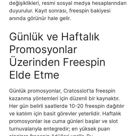
değişiklikleri, resmi sosyal medya hesaplarından
duyurulur. Kayıt sonrası, freespin bakiyesi
anında görünür hale gelir.
Günlük ve Haftalık
Promosyonlar
Üzerinden Freespin
Elde Etme
Günlük promosyonlar, Cratosslot’ta freespin
kazanma yöntemleri için düzenli bir kaynaktır.
Her gün belirli saatlerde 10-20 freespin dağıtılır
ve katılım için basit görevler yeterlidir. Haftalık
promosyonlar ise cuma günleri başlar ve slot
turnuvalarıyla entegredir; en yüksek puan