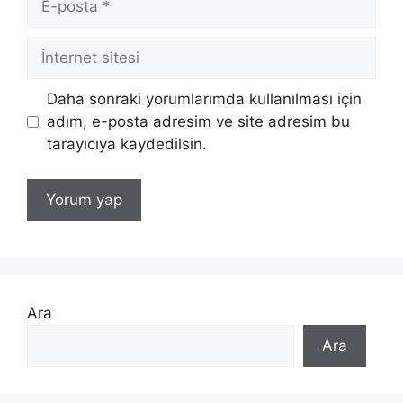
m
-
p
İ
o
n
s
t
Daha sonraki yorumlarımda kullanılması için
t
e
adım, e-posta adresim ve site adresim bu
a
r
tarayıcıya kaydedilsin.
n
e
t
s
i
t
e
Ara
s
i
Ara