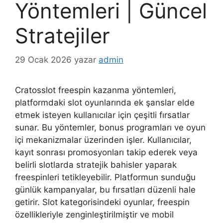
Yöntemleri | Güncel
Stratejiler
29 Ocak 2026
yazar
admin
Cratosslot freespin kazanma yöntemleri,
platformdaki slot oyunlarında ek şanslar elde
etmek isteyen kullanıcılar için çeşitli fırsatlar
sunar. Bu yöntemler, bonus programları ve oyun
içi mekanizmalar üzerinden işler. Kullanıcılar,
kayıt sonrası promosyonları takip ederek veya
belirli slotlarda stratejik bahisler yaparak
freespinleri tetikleyebilir. Platformun sunduğu
günlük kampanyalar, bu fırsatları düzenli hale
getirir. Slot kategorisindeki oyunlar, freespin
özellikleriyle zenginleştirilmiştir ve mobil