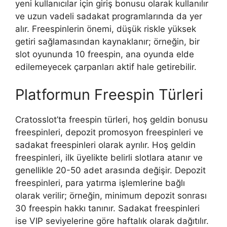
yeni kullanıcılar için giriş bonusu olarak kullanılır
ve uzun vadeli sadakat programlarında da yer
alır. Freespinlerin önemi, düşük riskle yüksek
getiri sağlamasından kaynaklanır; örneğin, bir
slot oyununda 10 freespin, ana oyunda elde
edilemeyecek çarpanları aktif hale getirebilir.
Platformun Freespin Türleri
Cratosslot’ta freespin türleri, hoş geldin bonusu
freespinleri, depozit promosyon freespinleri ve
sadakat freespinleri olarak ayrılır. Hoş geldin
freespinleri, ilk üyelikte belirli slotlara atanır ve
genellikle 20-50 adet arasında değişir. Depozit
freespinleri, para yatırma işlemlerine bağlı
olarak verilir; örneğin, minimum depozit sonrası
30 freespin hakkı tanınır. Sadakat freespinleri
ise VIP seviyelerine göre haftalık olarak dağıtılır.