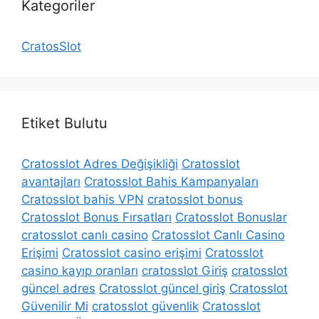
Kategoriler
CratosSlot
Etiket Bulutu
Cratosslot Adres Değişikliği
Cratosslot
avantajları
Cratosslot Bahis Kampanyaları
Cratosslot bahis VPN
cratosslot bonus
Cratosslot Bonus Fırsatları
Cratosslot Bonuslar
cratosslot canlı casino
Cratosslot Canlı Casino
Erişimi
Cratosslot casino erişimi
Cratosslot
casino kayıp oranları
cratosslot Giriş
cratosslot
güncel adres
Cratosslot güncel giriş
Cratosslot
Güvenilir Mi
cratosslot güvenlik
Cratosslot