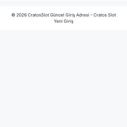
© 2026 CratosSlot Güncel Giriş Adresi - Cratos Slot
Yeni Giriş