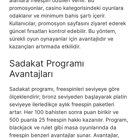
alanlara freespin ödülleri verilir. Bu
promosyonlar, casino kategorisindeki oyunlara
odaklanır ve minimum bahis şartı içerir.
Kullanıcılar, promosyon sayfasını ziyaret ederek
güncel fırsatları kontrol edebilir. Bu yöntem,
sürekli oyun oynayanlar için avantajlıdır ve
kazançları artırmada etkilidir.
Sadakat Programı
Avantajları
Sadakat programı, freespinleri seviyeye göre
ölçeklendirir; bronz seviyeden başlayarak platin
seviyeye ilerledikçe aylık freespin paketleri
artar. Her 100 bahisten sonra puan birikir ve
500 puanla 25 freespin hakkı kazanılır. Program,
blackjack ve rulet gibi masa oyunlarında da
freespin benzeri avantajlar sunar. Avantajlar,