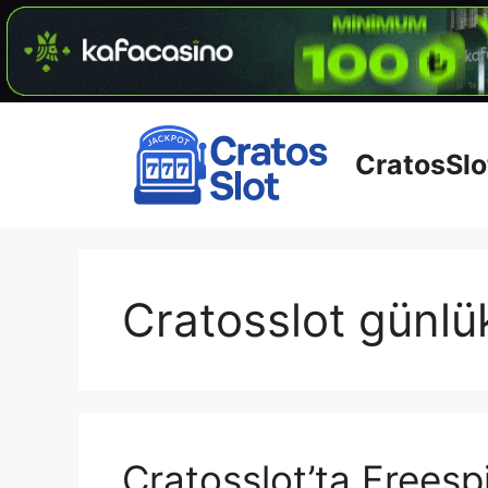
İçeriğe
atla
CratosSlot
Cratosslot günlü
Cratosslot’ta Frees