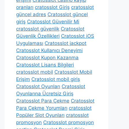
oranları
cratosslot Giriş
cratosslot
güncel adres
Cratosslot güncel
giriş
Cratosslot Güvenilir Mi
cratosslot güvenlik
Cratosslot
Güvenlik Özellikleri
Cratosslot iOS
Uygulaması
Cratosslot jackpot
Cratosslot Kullanıcı Deneyimi
Cratosslot Kupon Kazanma
Cratosslot Lisans Bilgileri
cratosslot mobil
Cratosslot Mobil
Erişim
Cratosslot mobil giriş
Cratosslot Oyunları
Cratosslot
Oyunlarına Ücretsiz Giriş
Cratosslot Para Çekme
Cratosslot
Para Çekme Yorumları
cratosslot
Popüler Slot Oyunları
cratosslot
promosyon
Cratosslot promosyon