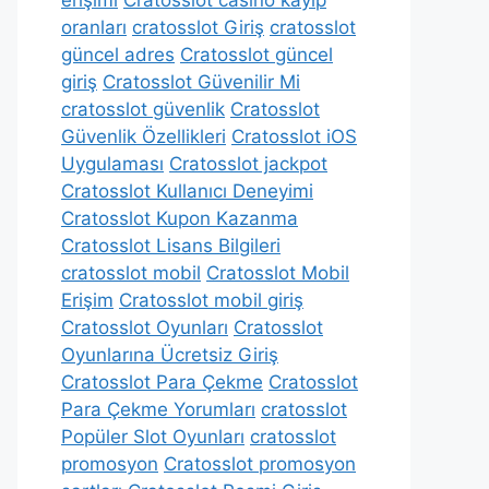
oranları
cratosslot Giriş
cratosslot
güncel adres
Cratosslot güncel
giriş
Cratosslot Güvenilir Mi
cratosslot güvenlik
Cratosslot
Güvenlik Özellikleri
Cratosslot iOS
Uygulaması
Cratosslot jackpot
Cratosslot Kullanıcı Deneyimi
Cratosslot Kupon Kazanma
Cratosslot Lisans Bilgileri
cratosslot mobil
Cratosslot Mobil
Erişim
Cratosslot mobil giriş
Cratosslot Oyunları
Cratosslot
Oyunlarına Ücretsiz Giriş
Cratosslot Para Çekme
Cratosslot
Para Çekme Yorumları
cratosslot
Popüler Slot Oyunları
cratosslot
promosyon
Cratosslot promosyon