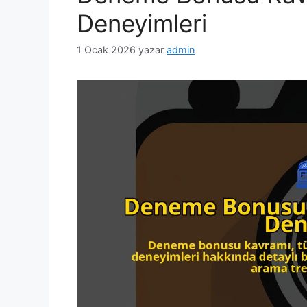
Deneyimleri
1 Ocak 2026
yazar
admin