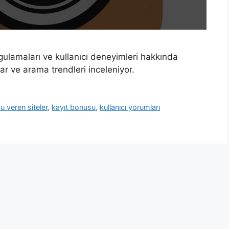
ulamaları ve kullanıcı deneyimleri hakkında
ar ve arama trendleri inceleniyor.
 veren siteler
,
kayıt bonusu
,
kullanıcı yorumları