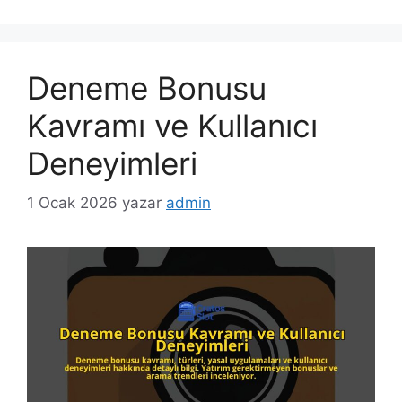
Deneme Bonusu
Kavramı ve Kullanıcı
Deneyimleri
1 Ocak 2026
yazar
admin