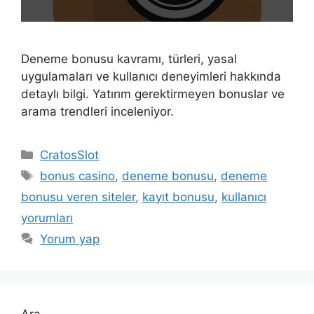
Deneme bonusu kavramı, türleri, yasal
uygulamaları ve kullanıcı deneyimleri hakkında
detaylı bilgi. Yatırım gerektirmeyen bonuslar ve
arama trendleri inceleniyor.
K
CratosSlot
a
E
bonus casino
,
deneme bonusu
,
deneme
t
t
bonusu veren siteler
,
kayıt bonusu
,
kullanıcı
e
i
yorumları
g
k
Yorum yap
o
e
r
t
i
l
l
e
e
r
Ara