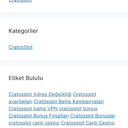
Kategoriler
CratosSlot
Etiket Bulutu
Cratosslot Adres Değişikliği
Cratosslot
avantajları
Cratosslot Bahis Kampanyaları
Cratosslot bahis VPN
cratosslot bonus
Cratosslot Bonus Fırsatları
Cratosslot Bonuslar
cratosslot canlı casino
Cratosslot Canlı Casino