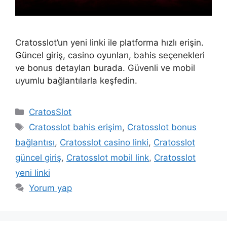
Cratosslot’un yeni linki ile platforma hızlı erişin.
Güncel giriş, casino oyunları, bahis seçenekleri
ve bonus detayları burada. Güvenli ve mobil
uyumlu bağlantılarla keşfedin.
K
CratosSlot
a
E
Cratosslot bahis erişim
,
Cratosslot bonus
t
t
bağlantısı
,
Cratosslot casino linki
,
Cratosslot
e
i
güncel giriş
,
Cratosslot mobil link
,
Cratosslot
g
k
yeni linki
o
e
r
Yorum yap
t
i
l
l
e
e
r