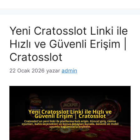
Yeni Cratosslot Linki ile
Hızlı ve Güvenli Erişim |
Cratosslot
22 Ocak 2026
yazar
admin