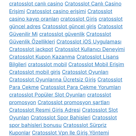
cratosslot canlı casino
Cratosslot Canlı Casino
Erişimi
Cratosslot casino erişimi
Cratosslot
casino kayıp oranları
cratosslot Giriş
cratosslot
güncel adres
Cratosslot güncel giriş
Cratosslot
Güvenilir Mi
cratosslot güvenlik
Cratosslot
Güvenlik Özellikleri
Cratosslot iOS Uygulaması
Cratosslot jackpot
Cratosslot Kullanıcı Deneyimi
Cratosslot Kupon Kazanma
Cratosslot Lisans
Bilgileri
cratosslot mobil
Cratosslot Mobil Erişim
Cratosslot mobil giriş
Cratosslot Oyunları
Cratosslot Oyunlarına Ücretsiz Giriş
Cratosslot
Para Çekme
Cratosslot Para Çekme Yorumları
cratosslot Popüler Slot Oyunları
cratosslot
promosyon
Cratosslot promosyon şartları
Cratosslot Resmi Giriş Adresi
Cratosslot Slot
Oyunları
Cratosslot Spor Bahisleri
Cratosslot
spor bahisleri bonusu
Cratosslot Sürpriz
Kuponlar
Cratosslot Vpn Ile Giriş Yöntemi