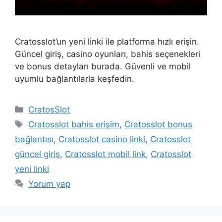
Cratosslot’un yeni linki ile platforma hızlı erişin.
Güncel giriş, casino oyunları, bahis seçenekleri
ve bonus detayları burada. Güvenli ve mobil
uyumlu bağlantılarla keşfedin.
K
CratosSlot
a
E
Cratosslot bahis erişim
,
Cratosslot bonus
t
t
bağlantısı
,
Cratosslot casino linki
,
Cratosslot
e
i
güncel giriş
,
Cratosslot mobil link
,
Cratosslot
g
k
yeni linki
o
e
r
Yorum yap
t
i
l
l
e
e
r