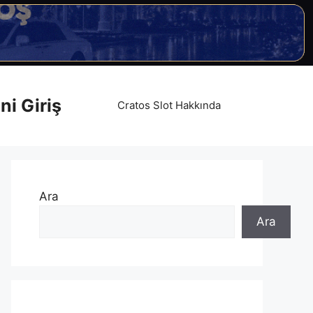
ni Giriş
Cratos Slot Hakkında
Ara
Ara