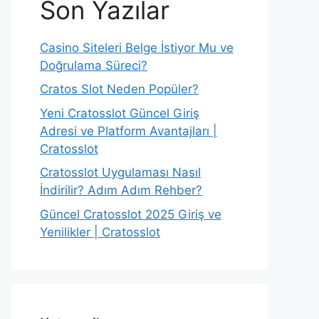
Son Yazılar
Casino Siteleri Belge İstiyor Mu ve
Doğrulama Süreci?
Cratos Slot Neden Popüler?
Yeni Cratosslot Güncel Giriş
Adresi ve Platform Avantajları |
Cratosslot
Cratosslot Uygulaması Nasıl
İndirilir? Adım Adım Rehber?
Güncel Cratosslot 2025 Giriş ve
Yenilikler | Cratosslot