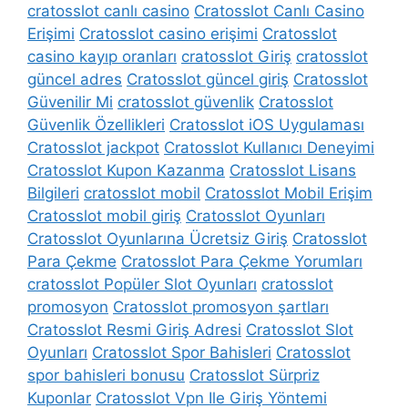
cratosslot canlı casino
Cratosslot Canlı Casino
Erişimi
Cratosslot casino erişimi
Cratosslot
casino kayıp oranları
cratosslot Giriş
cratosslot
güncel adres
Cratosslot güncel giriş
Cratosslot
Güvenilir Mi
cratosslot güvenlik
Cratosslot
Güvenlik Özellikleri
Cratosslot iOS Uygulaması
Cratosslot jackpot
Cratosslot Kullanıcı Deneyimi
Cratosslot Kupon Kazanma
Cratosslot Lisans
Bilgileri
cratosslot mobil
Cratosslot Mobil Erişim
Cratosslot mobil giriş
Cratosslot Oyunları
Cratosslot Oyunlarına Ücretsiz Giriş
Cratosslot
Para Çekme
Cratosslot Para Çekme Yorumları
cratosslot Popüler Slot Oyunları
cratosslot
promosyon
Cratosslot promosyon şartları
Cratosslot Resmi Giriş Adresi
Cratosslot Slot
Oyunları
Cratosslot Spor Bahisleri
Cratosslot
spor bahisleri bonusu
Cratosslot Sürpriz
Kuponlar
Cratosslot Vpn Ile Giriş Yöntemi