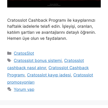
Cratosslot Cashback Programı ile kayıplarınızı
haftalık iadelerle telafi edin. İşleyişi, oranları,
katılım şartları ve avantajlarını detaylı öğrenin.
Hemen üye olun ve faydalanın.
K
CratosSlot
a
E
Cratosslot bonus sistemi
,
Cratosslot
t
t
cashback nasıl alınır
,
Cratosslot Cashback
e
i
Programı
,
Cratosslot kayıp iadesi
,
Cratosslot
g
k
promosyonları
o
e
r
Yorum yap
t
i
l
l
e
e
r