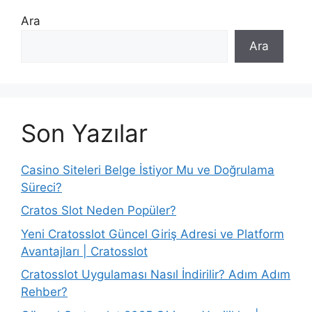
r
Ara
Ara
Son Yazılar
Casino Siteleri Belge İstiyor Mu ve Doğrulama
Süreci?
Cratos Slot Neden Popüler?
Yeni Cratosslot Güncel Giriş Adresi ve Platform
Avantajları | Cratosslot
Cratosslot Uygulaması Nasıl İndirilir? Adım Adım
Rehber?