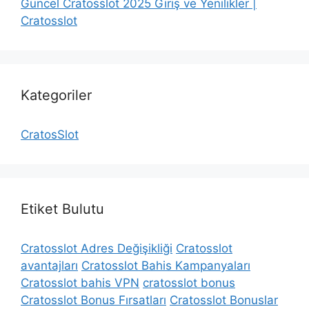
Güncel Cratosslot 2025 Giriş ve Yenilikler |
Cratosslot
Kategoriler
CratosSlot
Etiket Bulutu
Cratosslot Adres Değişikliği
Cratosslot
avantajları
Cratosslot Bahis Kampanyaları
Cratosslot bahis VPN
cratosslot bonus
Cratosslot Bonus Fırsatları
Cratosslot Bonuslar